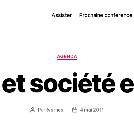
Assister
Prochaine conférence
Catégories
AGENDA
et société e
Par
fvernes
4 mai 2011
Auteur
Date
de
de
l’article
l’article