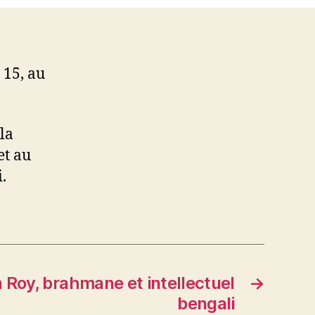
. 15, au
la
et au
.
oy, brahmane et intellectuel
→
bengali