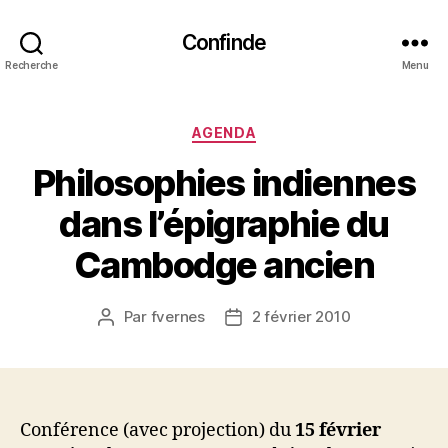
Confinde
Recherche
Menu
Catégories
AGENDA
Philosophies indiennes
dans l’épigraphie du
Cambodge ancien
Par
fvernes
2 février 2010
Auteur
Date
de
de
l’article
l’article
Conférence (avec projection) du
15 février