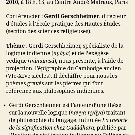
2010
, à 18 h. 15, au Centre André Malraux, Paris
Conférencier :
Gerdi Gerschheimer
, directeur
d’études à l’École pratique des Hautes Études
(section des sciences religieuses).
Thème
: Gerdi Gerschheimer, spécialiste de la
logique indienne (
nyâya
) et de l’exégèse
védique (
mîmâmsâ
), nous présente, à l’aide de
projection, l’épigraphie du Cambodge ancien
(VIe-XIVe siècles). Il déchiffre pour nous les
poèmes gravés sur les pierres qui font
référence aux philosophies indiennes.
Gerdi Gerschheimer est l’auteur d’une thèse
sur la nouvelle logique (
navya-nyâya
) traitant
de philosophie du langage, intitulée
La théorie
de la signification chez Gadâdhara
, publiée par